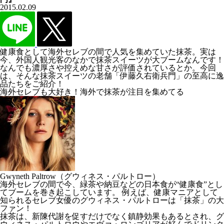
2015.02.09
健康食として海外セレブの間で人気を集めていた抹茶。実は
今、外国人観光客のなかで抹茶スイーツが大ブームなんです！
なんでも濃厚さや控えめな甘さが評価されているとか。今回
は、そんな抹茶スイーツの老舗「伊藤久右衛兵門」の至高に逸
品たちをご紹介！
海外セレブも大好き！海外で抹茶が注目を集めてる
Gwyneth Paltrow（グウィネス・パルトロー）
海外セレブの間で今、緑茶や納豆などの日本食が“健康食”とし
てブームを巻き起こしています。 例えば、健康マニアとして
知られるセレブ女優のグウィネス・パルトローは「抹茶」の大
ファン！
抹茶は、新陳代謝を促すだけでなく鎮静効果もあるとされ、グ