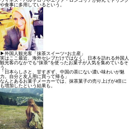
ウィネス・パルトロウやエヴァ・ロンゴリアが好んでドリンク
や食事に多用しているという。
▶外国人観光客「抹茶スイーツ=お土産」
実はここ最近、海外セレブだけではなく、日本を訪れる外国人
観光客のなかでも“抹茶”を使ったお菓子が人気を集めているそ
う。
「日本らしさと、甘すぎず、中国の茶にない濃い味わいが魅
力。自分と友人用に買って帰る」
なんとあるお菓子メーカーでは、抹茶菓子の売り上げが4倍に
も増加したという結果も。