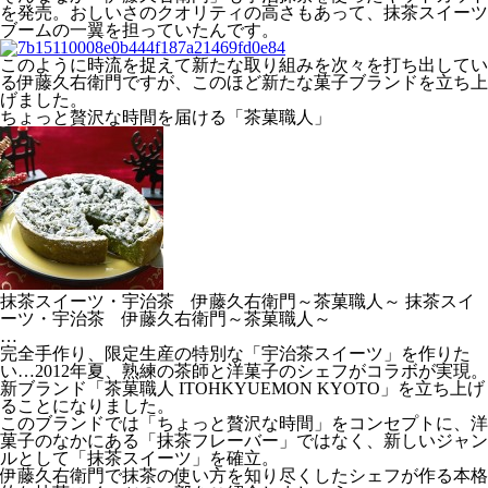
を発売。おしいさのクオリティの高さもあって、抹茶スイーツ
ブームの一翼を担っていたんです。
このように時流を捉えて新たな取り組みを次々を打ち出してい
る伊藤久右衛門ですが、このほど新たな菓子ブランドを立ち上
げました。
ちょっと贅沢な時間を届ける「茶菓職人」
抹茶スイーツ・宇治茶 伊藤久右衛門～茶菓職人～ 抹茶スイ
ーツ・宇治茶 伊藤久右衛門～茶菓職人～
…
完全手作り、限定生産の特別な「宇治茶スイーツ」を作りた
い…2012年夏、熟練の茶師と洋菓子のシェフがコラボが実現。
新ブランド「茶菓職人 ITOHKYUEMON KYOTO」を立ち上げ
ることになりました。
このブランドでは「ちょっと贅沢な時間」をコンセプトに、洋
菓子のなかにある「抹茶フレーバー」ではなく、新しいジャン
ルとして「抹茶スイーツ」を確立。
伊藤久右衛門で抹茶の使い方を知り尽くしたシェフが作る本格