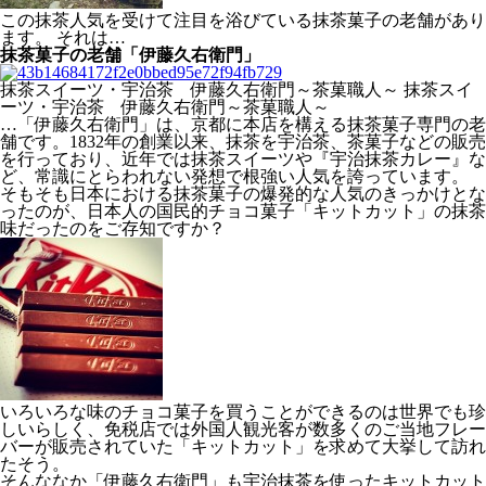
この抹茶人気を受けて注目を浴びている抹茶菓子の老舗があり
ます。 それは…
抹茶菓子の老舗「伊藤久右衛門」
抹茶スイーツ・宇治茶 伊藤久右衛門～茶菓職人～ 抹茶スイ
ーツ・宇治茶 伊藤久右衛門～茶菓職人～
…「伊藤久右衛門」は、京都に本店を構える抹茶菓子専門の老
舗です。1832年の創業以来、抹茶を宇治茶、茶菓子などの販売
を行っており、近年では抹茶スイーツや『宇治抹茶カレー』な
ど、常識にとらわれない発想で根強い人気を誇っています。
そもそも日本における抹茶菓子の爆発的な人気のきっかけとな
ったのが、日本人の国民的チョコ菓子「キットカット」の抹茶
味だったのをご存知ですか？
いろいろな味のチョコ菓子を買うことができるのは世界でも珍
しいらしく、免税店では外国人観光客が数多くのご当地フレー
バーが販売されていた「キットカット」を求めて大挙して訪れ
たそう。
そんななか「伊藤久右衛門」も宇治抹茶を使ったキットカット