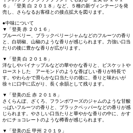
６」「登美 白 ２０１８」など、５種の新ヴィンテージを発
売し、さらなるお客様との接点拡大を図ります。
●中味について
▼「登美 赤 ２０１６」
ブルーベリー、ブラックベリージャムなどのフルーツの香り
と、白胡椒、山椒のような香りが感じられます。力強い口当
たりの後に豊かな香りが広がります。
▼「登美 白 ２０１８」
洋なしやパイナップルなどの華やかな香りと、ビスケットや
ローストした アーモンドのような香ばしい香りが特長で
す。やわらかで滑らかな口当たりの後に、香りと味わいが
徐々に口中に広がり、長く余韻として残ります。
▼「登美の丘 赤 ２０１８」
さくらんぼ、ざくろ、フランボワーズのジャムのような甘酸
っぱいフルーツの香りと、ブラックペッパーなどの香りが感
じられます。やさしい口当たりと華やかな香りの中に、かす
かにチョコレートのような樽香が感じられます。
▼「登美の丘 甲州 ２０１９」