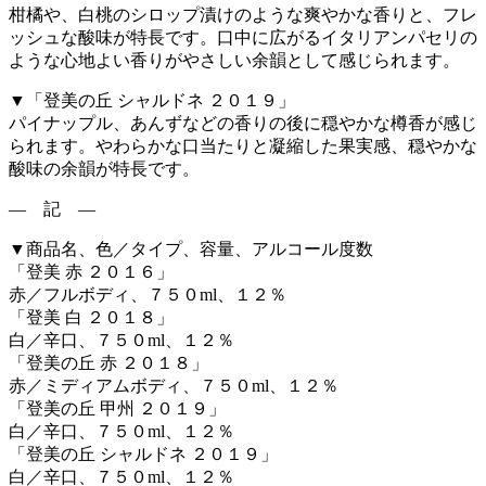
柑橘や、白桃のシロップ漬けのような爽やかな香りと、フレ
ッシュな酸味が特長です。口中に広がるイタリアンパセリの
ような心地よい香りがやさしい余韻として感じられます。
▼「登美の丘 シャルドネ ２０１９」
パイナップル、あんずなどの香りの後に穏やかな樽香が感じ
られます。やわらかな口当たりと凝縮した果実感、穏やかな
酸味の余韻が特長です。
― 記 ―
▼商品名、色／タイプ、容量、アルコール度数
「登美 赤 ２０１６」
赤／フルボディ、７５０ml、１２％
「登美 白 ２０１８」
白／辛口、７５０ml、１２％
「登美の丘 赤 ２０１８」
赤／ミディアムボディ、７５０ml、１２％
「登美の丘 甲州 ２０１９」
白／辛口、７５０ml、１２％
「登美の丘 シャルドネ ２０１９」
白／辛口、７５０ml、１２％