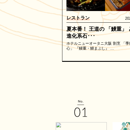
レストラン
20
夏本番！ 王道の 「鰻重」 
進化系石･･･
ホテルニューオータニ大阪 割烹 「季
心」 『鰻重・鰻まぶし』 …