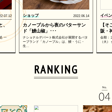
ショップ
イベ
22.07.12
2022.06.14
と、
カノーブルから夜のバターサン
【そ
ド「鰻山椒」･･･
阪・神
処 一
ナショナルデパート株式会社が展開するバタ
会期：
ーブランド「カノーブル」は、鰻・うに・
（火）
生…
RANKING