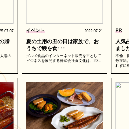
イベント
PR
25.07.07
2022.07.21
の贈
夏の土用の丑の日は家族で、お
人気
うちで鰻を食･･･
まし
る太陽の
グルメ⾷品のインターネット販売を主として
不倫、
ビジネスを展開する株式会社食文化は、20…
数在籍
れずに