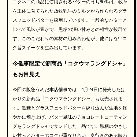
コクネコの商品に使用されるバターのうち90％は、牧草
を主体に育てられた放牧乳牛のミルクから作られるグラ
スフェッドバターを採用しています。一般的なバターと
比べて風味が豊かで、黒糖の深い甘みとの相性が抜群で
す。このこだわりの素材の組み合わせが、他にはないコ
ク旨スイーツを生み出しています。
今催事限定で新商品「コクウマラングドシャ」
もお目見え
今回の阪急うめだ本店催事では、4月24日に発売したば
かりの新商品『コクウマラングドシャ』も販売されま
す。黒糖とグラスフェッドバターを練り込んだ生地を軽
やかに焼き上げ、バター風味のチョコレートコーティン
グをラングドシャでサンドした一品です。黒糖のやさし
い甘みとバターのコクが重なり合い、奥行きのある味わ