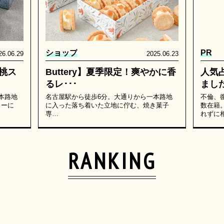
ショップ
PR
26.06.29
2025.06.23
桃ス
Buttery】夏季限定！爽やかに香
人気
るレ･･･
まし
本路地
名古屋駅から徒歩6分。大通りから一本路地
不倫、
ターに
に入った落ち着いた立地に佇む、焼き菓子
数在籍
専…
れずに
RANKING