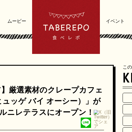
ムービー
イベント
この
K
ア】厳選素材のクレープカフェ
C（ヒュッゲ バイ オーシー）」が
にハルニレテラスにオープン！