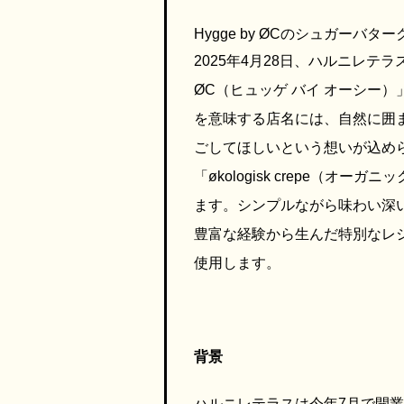
Hygge by ØCのシュガーバタ
2025年4月28日、ハルニレテラ
ØC（ヒュッゲ バイ オーシー
を意味する店名には、自然に囲
ごしてほしいという想いが込め
「økologisk crepe（オ
ます。シンプルながら味わい深
豊富な経験から生んだ特別なレ
使用します。
背景
ハルニレテラスは今年7月で開業