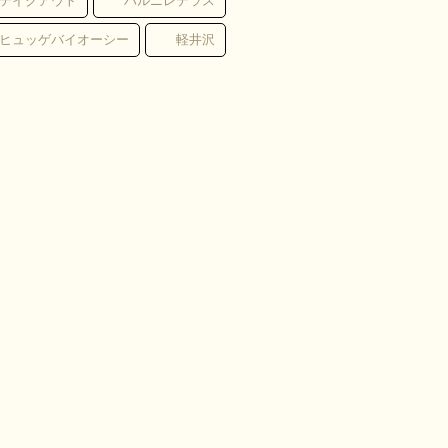
テイクアウト
ハルニレテラス
ヒュッゲバイオーシー
軽井沢