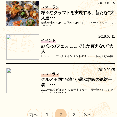
2019.10.25
レストラン
様々なクラフトを実現する、新たな“大
人達･･･
株式会社HUGE（以下HUGE）は、”ニューアメリカン”の
3号店「QUAYS p…
2019.09.11
イベント
#パンのフェス ここでしか買えない“大
人･･･
レジャー・エンタテインメントのチケット販売及び各種
イベントの企画・運営等を行うぴ…
2019.09.05
レストラン
グルメ王国"台湾"が選ぶ炒飯の絶対王
者「･･･
2019年はタピオカが⼤流⾏するなど、観光地としてもグ
ルメとしても⽇本⼈から…
前へ
1
2
3
次へ