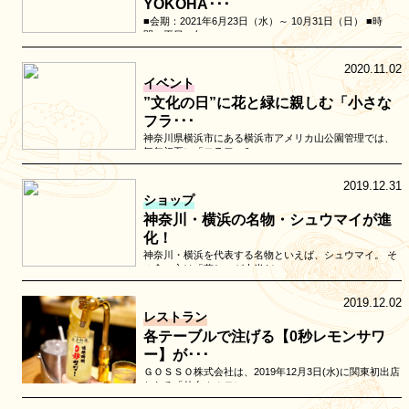
YOKOHA･･･
■会期：2021年6月23日（水）～ 10月31日（日） ■時
間：平日 午…
2020.11.02
イベント
”文化の日”に花と緑に親しむ「小さな
フラ･･･
神奈川県横浜市にある横浜市アメリカ山公園管理では、
毎年初夏に「フラワー&…
2019.12.31
ショップ
神奈川・横浜の名物・シュウマイが進
化！
神奈川・横浜を代表する名物といえば、シュウマイ。 そ
の食べ方は「蒸し」が大半だ…
2019.12.02
レストラン
各テーブルで注げる【0秒レモンサワ
ー】が･･･
ＧＯＳＳＯ株式会社は、2019年12月3日(水)に関東初出店
となる「仙台ホルモン…