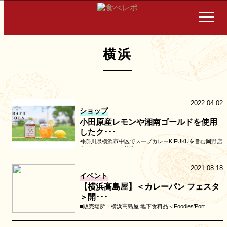
横浜
2022.04.02
ショップ
小田原産レモンや湘南ゴールドを使用
したク･･･
神奈川県横浜市中区でスープカレーKIFUKUを営む岡野店
主が、スパイスの技術から…
2021.08.18
イベント
【横浜高島屋】＜カレーパン フェスタ
＞開･･･
■販売場所：横浜高島屋 地下食料品＜Foodies’Port…