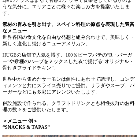
2階のテラスはまるで客船のデッキで食事をしているかのよ
うな気分に。エリアごとに様々な楽しみ方を提案いたしま
す。
素材の旨みを引き出す、スペイン料理の原点を表現した豊富
なメニュー
世界各国の食文化を自由な発想と組み合わせで、美味しく・
新しく進化し続けるニューアメリカン。
HUGEの店舗で人気を博す、100％ビーフパテの“R・バーガ
ー”や数種のハーブをミックスした衣で揚げる“オリジナル・
骨付きフライドチキン”。
世界中から集めたサーモンは個性にあわせて調理し、コンデ
ィメンツと共にスライス売りでご提供。サラダやスープ、バ
ーガーなどにも多彩にアレンジいたします。
併設施設で作られる、クラフトドリンクとも相性抜群のお料
理の数々をご提供いたします。
＜メニュー 例＞
“SNACKS & TAPAS”