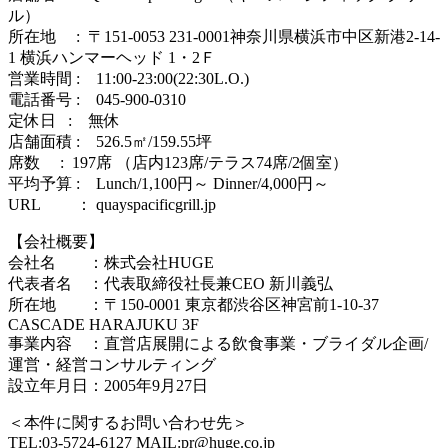
ル）
所在地 : 〒151-0053 231-0001神奈川県横浜市中区新港2-14-
1 横浜ハンマーヘッド 1・2Ｆ
営業時間 : 11:00-23:00(22:30L.O.)
電話番号 : 045-900-0310
定休日 : 無休
店舗面積 : 526.5㎡/159.55坪
席数 : 197席 （店内123席/テラス74席/2個室）
平均予算 : Lunch/1,100円～ Dinner/4,000円～
URL ： quayspacificgrill.jp
【会社概要】
会社名 ：株式会社HUGE
代表者名 ：代表取締役社長兼CEO 新川義弘
所在地 ：〒150-0001 東京都渋谷区神宮前1-10-37
CASCADE HARAJUKU 3F
事業内容 ：直営店展開による飲食事業・ブライダル企画/
運営・経営コンサルティング
設立年月日：2005年9月27日
＜本件に関するお問い合わせ先＞
TEL:03-5724-6127 MAIL:pr@huge.co.jp